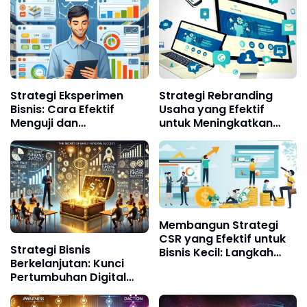
Strategi Eksperimen
Strategi Rebranding
Bisnis: Cara Efektif
Usaha yang Efektif
Menguji dan
untuk Meningkatkan
Mengoptimalkan
Daya Saing dan
Pertumbuhan di Era
Kepercayaan
Digital
Konsumen di Era Digital
Membangun Strategi
CSR yang Efektif untuk
Strategi Bisnis
Bisnis Kecil: Langkah
Berkelanjutan: Kunci
Praktis Menuju Dampak
Pertumbuhan Digital
Nyata
Jangka Panjang di Era
Ekonomi Hijau