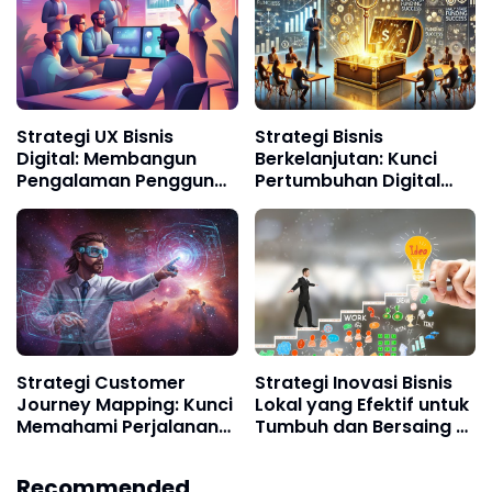
Strategi UX Bisnis
Strategi Bisnis
Digital: Membangun
Berkelanjutan: Kunci
Pengalaman Pengguna
Pertumbuhan Digital
yang Menggerakkan
Jangka Panjang di Era
Pertumbuhan
Ekonomi Hijau
Strategi Customer
Strategi Inovasi Bisnis
Journey Mapping: Kunci
Lokal yang Efektif untuk
Memahami Perjalanan
Tumbuh dan Bersaing di
Pelanggan dan
Era Digital
Meningkatkan Loyalitas
Recommended