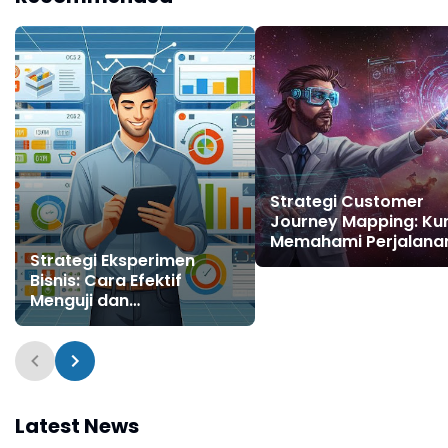
Bisnis Digital
Strategi Customer
Journey Mapping: Ku
Memahami Perjalana
Strategi Eksperimen
Pelanggan dan
Bisnis: Cara Efektif
Meningkatkan Loyalit
Menguji dan
Bisnis Digital
Mengoptimalkan
Pertumbuhan di Era
Digital
Latest News