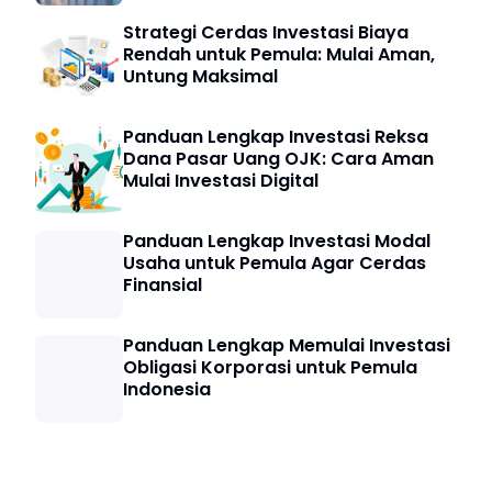
Strategi Cerdas Investasi Biaya
Rendah untuk Pemula: Mulai Aman,
Untung Maksimal
Panduan Lengkap Investasi Reksa
Dana Pasar Uang OJK: Cara Aman
Mulai Investasi Digital
Panduan Lengkap Investasi Modal
Usaha untuk Pemula Agar Cerdas
Finansial
Panduan Lengkap Memulai Investasi
Obligasi Korporasi untuk Pemula
Indonesia