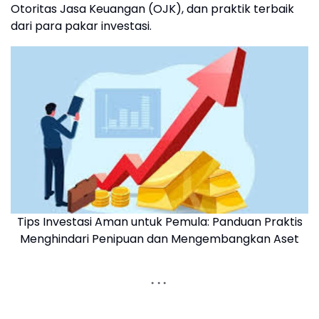
Otoritas Jasa Keuangan (OJK), dan praktik terbaik
dari para pakar investasi.
Tips Investasi Aman untuk Pemula: Panduan Praktis
Menghindari Penipuan dan Mengembangkan Aset