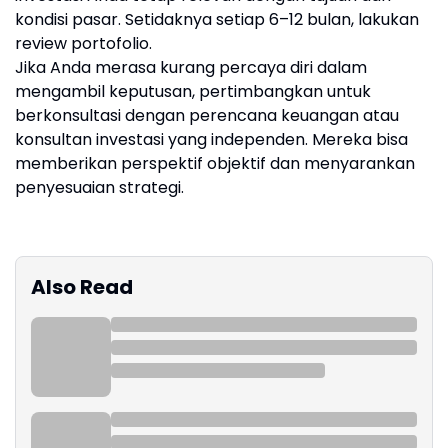
kondisi pasar. Setidaknya setiap 6–12 bulan, lakukan
review portofolio.
Jika Anda merasa kurang percaya diri dalam
mengambil keputusan, pertimbangkan untuk
berkonsultasi dengan perencana keuangan atau
konsultan investasi yang independen. Mereka bisa
memberikan perspektif objektif dan menyarankan
penyesuaian strategi.
Also Read