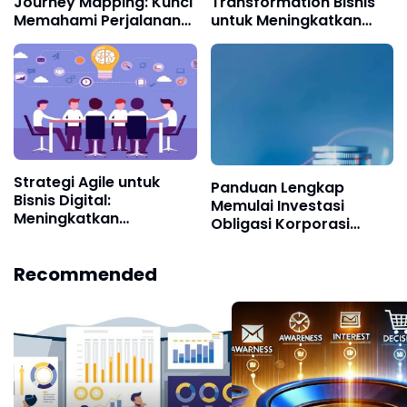
Journey Mapping: Kunci
Transformation Bisnis
Memahami Perjalanan
untuk Meningkatkan
Pelanggan dan
Pertumbuhan dan
Meningkatkan Loyalitas
Akuisisi Pelanggan
Bisnis Digital
Strategi Agile untuk
Panduan Lengkap
Bisnis Digital:
Memulai Investasi
Meningkatkan
Obligasi Korporasi
Customer Acquisition
untuk Pemula Indonesia
dan Pertumbuhan
Recommended