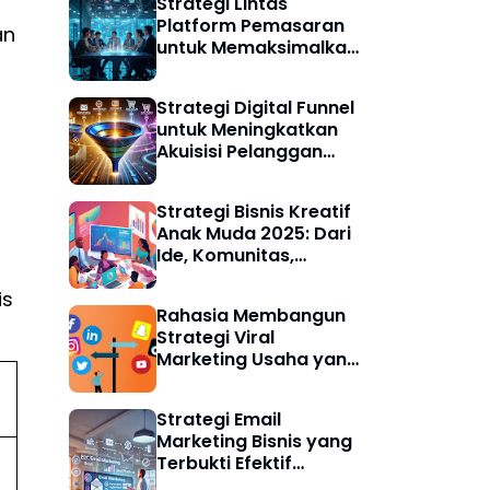
Strategi Lintas
Platform Pemasaran
an
untuk Memaksimalkan
Akuisisi Pelanggan
Digital
Strategi Digital Funnel
untuk Meningkatkan
Akuisisi Pelanggan
Bisnis Digital
Strategi Bisnis Kreatif
Anak Muda 2025: Dari
Ide, Komunitas,
hingga Branding
is
Digital yang Berhasil
Rahasia Membangun
Strategi Viral
Marketing Usaha yang
Efektif di Era Digital
2025
Strategi Email
Marketing Bisnis yang
Terbukti Efektif
Meningkatkan