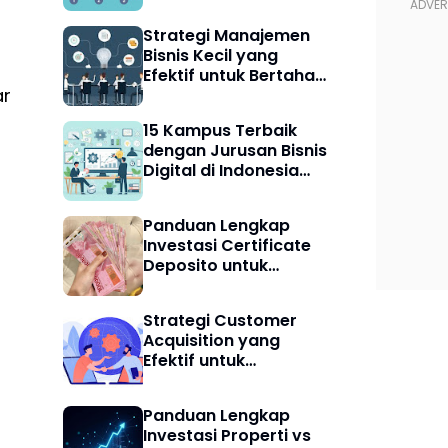
untuk Pemula
Strategi Manajemen
Bisnis Kecil yang
Efektif untuk Bertahan
ar
dan Berkembang
15 Kampus Terbaik
dengan Jurusan Bisnis
Digital di Indonesia
dan Keunggulannya
Panduan Lengkap
Investasi Certificate
Deposito untuk
Pemula: Cara Cerdas
Meningkatkan
Strategi Customer
Keuangan Digital
Acquisition yang
Efektif untuk
Meningkatkan
Pertumbuhan Bisnis
Panduan Lengkap
Digital
Investasi Properti vs