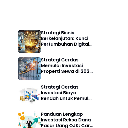
Bisnis Digital
Strategi Bisnis
Berkelanjutan: Kunci
Pertumbuhan Digital
Jangka Panjang di Era
Ekonomi Hijau
Strategi Cerdas
Memulai Investasi
Properti Sewa di 2025:
Peluang, Risiko, dan
Panduan Lengkap
Strategi Cerdas
Investasi Biaya
Rendah untuk Pemula:
Mulai Aman, Untung
Maksimal
Panduan Lengkap
Investasi Reksa Dana
Pasar Uang OJK: Cara