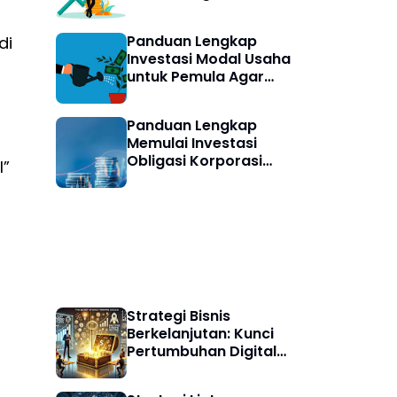
Aman Mulai Investasi
Digital
Panduan Lengkap
di
Investasi Modal Usaha
untuk Pemula Agar
Cerdas Finansial
Panduan Lengkap
Memulai Investasi
Obligasi Korporasi
l”
untuk Pemula
Indonesia
Strategi Bisnis
Strategi Bisnis
Berkelanjutan: Kunci
Pertumbuhan Digital
Jangka Panjang di Era
Ekonomi Hijau