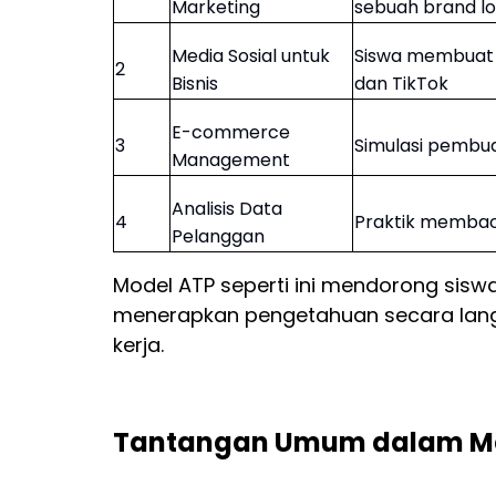
Marketing
sebuah brand lo
Media Sosial untuk
Siswa membuat 
2
Bisnis
dan TikTok
E-commerce
3
Simulasi pembua
Management
Analisis Data
4
Praktik membac
Pelanggan
Model ATP seperti ini mendorong siswa 
menerapkan pengetahuan secara langs
kerja.
Tantangan Umum dalam Meny