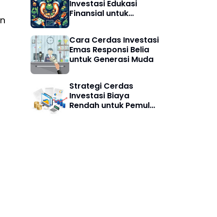
Investasi Edukasi
Finansial untuk
an
Pemula Agar Cerdas
Finansial
Cara Cerdas Investasi
Emas Responsi Belia
untuk Generasi Muda
Strategi Cerdas
Investasi Biaya
Rendah untuk Pemula:
Mulai Aman, Untung
Maksimal