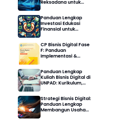
Reksadana untuk
Pemula
Panduan Lengkap
Investasi Edukasi
Finansial untuk
Pemula Agar Cerdas
Finansial
CP Bisnis Digital Fase
F: Panduan
Implementasi &
Contoh Praktis
Panduan Lengkap
Kuliah Bisnis Digital di
UNPAD: Kurikulum,
Prospek, dan
Pengalaman
Strategi Bisnis Digital:
Mahasiswa
Panduan Lengkap
Membangun Usaha
Online Sukses