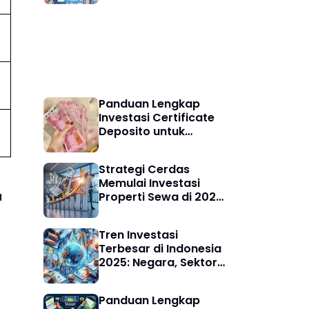
Loyalitas dan
Penjualan
Investasi & Finansial
Panduan Lengkap
Investasi Certificate
Deposito untuk
Pemula: Cara Cerdas
Meningkatkan
Strategi Cerdas
Keuangan Digital
Memulai Investasi
a
Properti Sewa di 2025:
Peluang, Risiko, dan
Panduan Lengkap
Tren Investasi
Terbesar di Indonesia
2025: Negara, Sektor,
dan Peluang untuk
Investor Muda
Panduan Lengkap