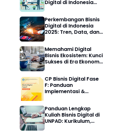
Digital di Indonesia
dan Keunggulannya
Perkembangan Bisnis
Digital di Indonesia
2025: Tren, Data, dan
Dampaknya bagi
UMKM
Memahami Digital
Bisnis Ekosistem: Kunci
Sukses di Era Ekonomi
Terhubung
CP Bisnis Digital Fase
F: Panduan
Implementasi &
Contoh Praktis
Panduan Lengkap
Kuliah Bisnis Digital di
UNPAD: Kurikulum,
Prospek, dan
Pengalaman
Mahasiswa