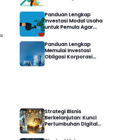
Aman Mulai Investasi
Digital
Panduan Lengkap
Investasi Modal Usaha
untuk Pemula Agar
Cerdas Finansial
au
Panduan Lengkap
Memulai Investasi
Obligasi Korporasi
untuk Pemula
Indonesia
Strategi Bisnis
Strategi Bisnis
Berkelanjutan: Kunci
Pertumbuhan Digital
Jangka Panjang di Era
Ekonomi Hijau