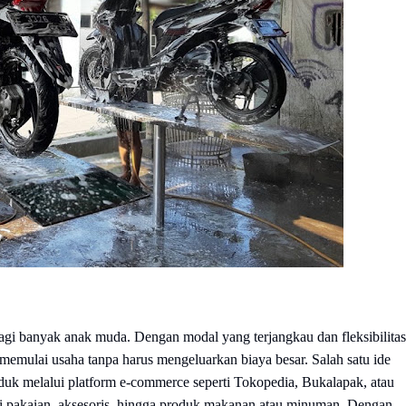
a bagi banyak anak muda. Dengan modal yang terjangkau dan fleksibilitas
 memulai usaha tanpa harus mengeluarkan biaya besar. Salah satu ide
duk melalui platform e-commerce seperti Tokopedia, Bukalapak, atau
ari pakaian, aksesoris, hingga produk makanan atau minuman. Dengan