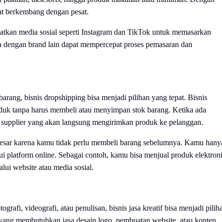
apat berkembang dengan pesat.
aatkan media sosial seperti Instagram dan TikTok untuk memasarkan
a dengan brand lain dapat mempercepat proses pemasaran dan
arang, bisnis dropshipping bisa menjadi pilihan yang tepat. Bisnis
uk tanpa harus membeli atau menyimpan stok barang. Ketika ada
 supplier yang akan langsung mengirimkan produk ke pelanggan.
esar karena kamu tidak perlu membeli barang sebelumnya. Kamu hany
i platform online. Sebagai contoh, kamu bisa menjual produk elektroni
lui website atau media sosial.
ografi, videografi, atau penulisan, bisnis jasa kreatif bisa menjadi pilih
yang membutuhkan jasa desain logo, pembuatan website, atau konten