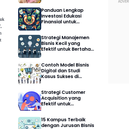
Pemula: Cara Cerdas
Meningkatkan
Panduan Lengkap
Keuangan Digital
Investasi Edukasi
tuk
Finansial untuk
,
Pemula Agar Cerdas
Finansial
n
Strategi Manajemen
t
Bisnis Kecil yang
Efektif untuk Bertahan
dan Berkembang
Contoh Model Bisnis
Digital dan Studi
Kasus Sukses di
Indonesia
Strategi Customer
Acquisition yang
Efektif untuk
Meningkatkan
Pertumbuhan Bisnis
15 Kampus Terbaik
Digital
dengan Jurusan Bisnis