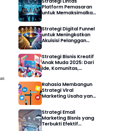
Strategi Lintas
Platform Pemasaran
untuk Memaksimalkan
Akuisisi Pelanggan
Digital
Strategi Digital Funnel
untuk Meningkatkan
Akuisisi Pelanggan
Bisnis Digital
Strategi Bisnis Kreatif
Anak Muda 2025: Dari
Ide, Komunitas,
hingga Branding
dan
Digital yang Berhasil
Rahasia Membangun
Strategi Viral
Marketing Usaha yang
Efektif di Era Digital
2025
Strategi Email
Marketing Bisnis yang
Terbukti Efektif
Meningkatkan