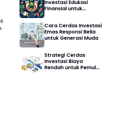
Investasi Edukasi
Finansial untuk
Pemula Agar Cerdas
Finansial
ng
Cara Cerdas Investasi
k
Emas Responsi Belia
untuk Generasi Muda
Strategi Cerdas
Investasi Biaya
Rendah untuk Pemula:
Mulai Aman, Untung
Maksimal