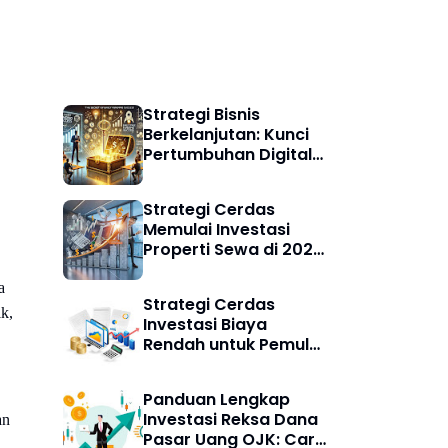
Bisnis Digital
Strategi Bisnis
Berkelanjutan: Kunci
Pertumbuhan Digital
Jangka Panjang di Era
Ekonomi Hijau
Strategi Cerdas
Memulai Investasi
Properti Sewa di 2025:
Peluang, Risiko, dan
Panduan Lengkap
a
Strategi Cerdas
k,
Investasi Biaya
Rendah untuk Pemula:
Mulai Aman, Untung
Maksimal
Panduan Lengkap
Investasi Reksa Dana
an
Pasar Uang OJK: Cara