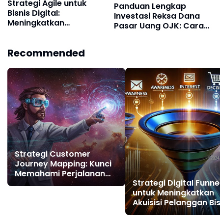
Strategi Agile untuk
Panduan Lengkap
Bisnis Digital:
Investasi Reksa Dana
Meningkatkan
Pasar Uang OJK: Cara
Customer Acquisition
Aman Mulai Investasi
dan Pertumbuhan
Digital
Recommended
Strategi Customer
Journey Mapping: Kunci
Memahami Perjalanan
Strategi Digital Funne
Pelanggan dan
untuk Meningkatkan
Meningkatkan Loyalitas
Akuisisi Pelanggan Bis
Bisnis Digital
Digital