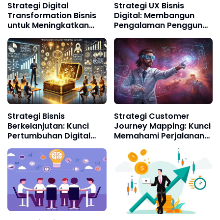
Strategi Digital
Strategi UX Bisnis
Transformation Bisnis
Digital: Membangun
untuk Meningkatkan
Pengalaman Pengguna
Pertumbuhan dan
yang Menggerakkan
Akuisisi Pelanggan
Pertumbuhan
Strategi Bisnis
Strategi Customer
Berkelanjutan: Kunci
Journey Mapping: Kunci
Pertumbuhan Digital
Memahami Perjalanan
Jangka Panjang di Era
Pelanggan dan
Ekonomi Hijau
Meningkatkan Loyalitas
Bisnis Digital